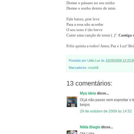
Dorme o pássaro no seu ninho
Dorme o sonho dentro de mim.
Fale baixo, pise leve
Para a rosa não acordar
O seu sono é tão breve
Cante uma canção de ninar (..)".
Cantiga 
Feliz quinta a todos! Amor, Paz e Luz! Bei
Postado por
Lidia Luz
às
10/29/2009 12:22:
Marcadores:
crochê
13 comentários:
Mya ideia
disse...
OI,já não passo sem espreitar o 
beijos
29 de outubro de 2009 às 14:52
Nilda Biagio
disse...
Olá Lidia