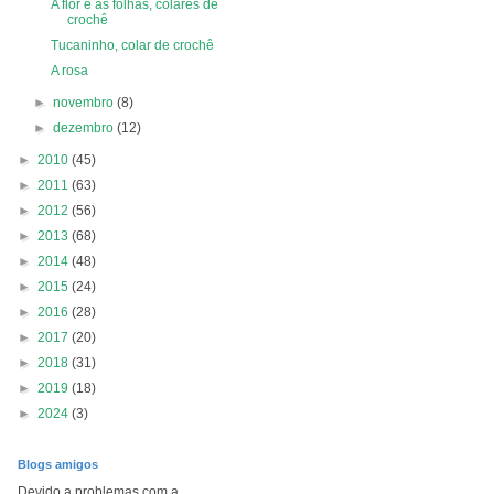
A flor e as folhas, colares de
crochê
Tucaninho, colar de crochê
A rosa
►
novembro
(8)
►
dezembro
(12)
►
2010
(45)
►
2011
(63)
►
2012
(56)
►
2013
(68)
►
2014
(48)
►
2015
(24)
►
2016
(28)
►
2017
(20)
►
2018
(31)
►
2019
(18)
►
2024
(3)
Blogs amigos
Devido a problemas com a