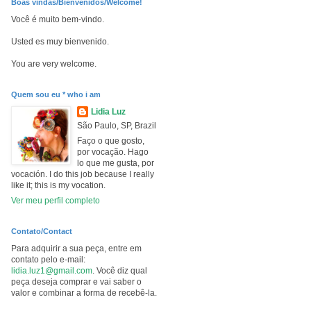
Boas vindas/Bienvenidos/Welcome!
Você é muito bem-vindo.
Usted es muy bienvenido.
You are very welcome.
Quem sou eu * who i am
Lidia Luz
São Paulo, SP, Brazil
Faço o que gosto,
por vocação. Hago
lo que me gusta, por
vocación. I do this job because I really
like it; this is my vocation.
Ver meu perfil completo
Contato/Contact
Para adquirir a sua peça, entre em
contato pelo e-mail:
lidia.luz1@gmail.com
. Você diz qual
peça deseja comprar e vai saber o
valor e combinar a forma de recebê-la.