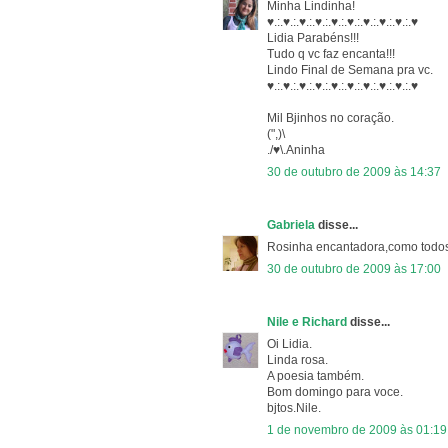
Minha Lindinha!
♥.:.♥.:.♥.:.♥.:.♥.:.♥.:.♥.:.♥.:.♥.:.♥
Lidia Parabéns!!!
Tudo q vc faz encanta!!!
Lindo Final de Semana pra vc.
♥.:.♥.:.♥.:.♥.:.♥.:.♥.:.♥.:.♥.:.♥.:.♥
Mil Bjinhos no coração.
(",)\
./♥\.Aninha
30 de outubro de 2009 às 14:37
Gabriela
disse...
Rosinha encantadora,como todos 
30 de outubro de 2009 às 17:00
Nile e Richard
disse...
Oi Lidia.
Linda rosa.
A poesia também.
Bom domingo para voce.
bjtos.Nile.
1 de novembro de 2009 às 01:19