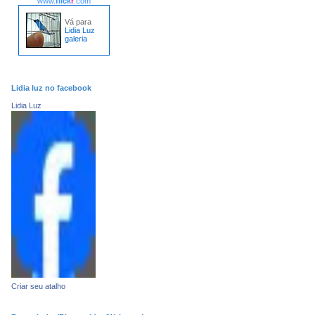
www.
flick
r
.com
Vá para
Lidia Luz
galeria
Lidia luz no facebook
Lidia Luz
Criar seu atalho