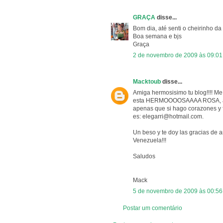
GRAÇA
disse...
Bom dia, até senti o cheirinho da r
Boa semana e bjs
Graça
2 de novembro de 2009 às 09:01
Macktoub
disse...
Amiga hermosisimo tu blog!!!! Me
esta HERMOOOOSAAAA ROSA, admi
apenas que si hago corazones y flo
es: elegarri@hotmail.com.
Un beso y te doy las gracias de 
Venezuela!!!
Saludos
Mack
5 de novembro de 2009 às 00:56
Postar um comentário