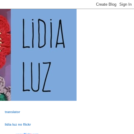
translator
lidia luz no flickr