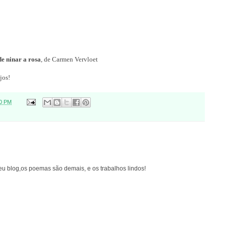
de ninar a rosa
, de Carmen Vervloet
jos!
00 PM
teu blog,os poemas são demais, e os trabalhos lindos!