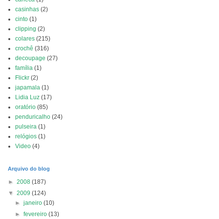
casinhas
(2)
cinto
(1)
clipping
(2)
colares
(215)
crochê
(316)
decoupage
(27)
família
(1)
Flickr
(2)
japamala
(1)
Lidia Luz
(17)
oratório
(85)
penduricalho
(24)
pulseira
(1)
relógios
(1)
Video
(4)
Arquivo do blog
►
2008
(187)
▼
2009
(124)
►
janeiro
(10)
►
fevereiro
(13)