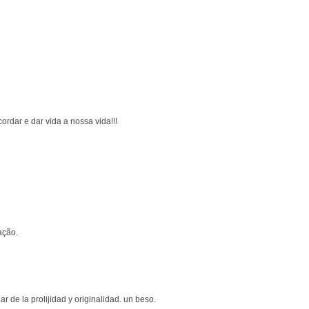
rdar e dar vida a nossa vida!!!
ação.
r de la prolijidad y originalidad. un beso.