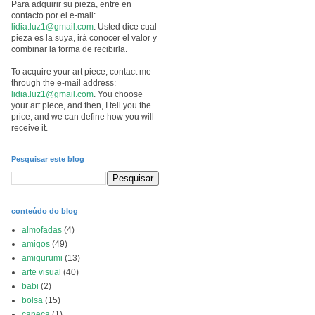
Para adquirir su pieza, entre en
contacto por el e-mail:
lidia.luz1@gmail.com
. Usted dice cual
pieza es la suya, irá conocer el valor y
combinar la forma de recibirla.
To acquire your art piece, contact me
through the e-mail address:
lidia.luz1@gmail.com
. You choose
your art piece, and then, I tell you the
price, and we can define how you will
receive it.
Pesquisar este blog
conteúdo do blog
almofadas
(4)
amigos
(49)
amigurumi
(13)
arte visual
(40)
babi
(2)
bolsa
(15)
caneca
(1)